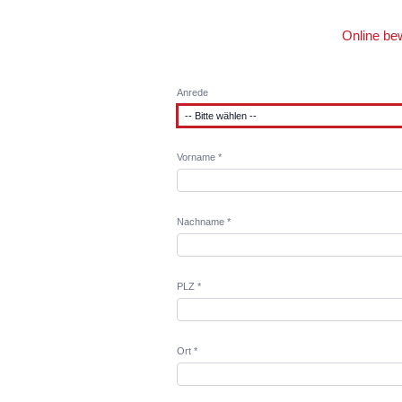
Online be
Anrede
Vorname *
Nachname *
PLZ *
Ort *