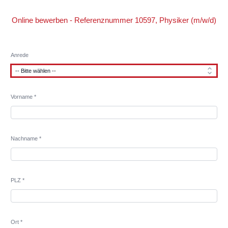
Online bewerben - Referenznummer 10597, Physiker (m/w/d)
Anrede
Vorname *
Nachname *
PLZ *
Ort *