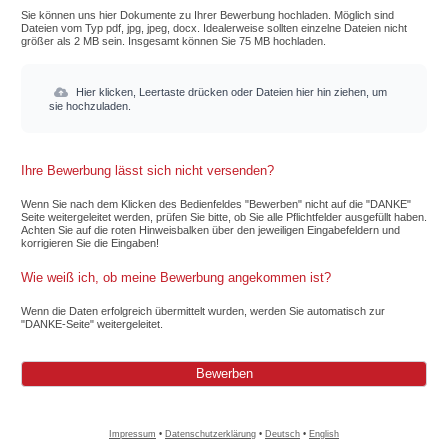
Sie können uns hier Dokumente zu Ihrer Bewerbung hochladen. Möglich sind
Dateien vom Typ pdf, jpg, jpeg, docx. Idealerweise sollten einzelne Dateien nicht
größer als 2 MB sein. Insgesamt können Sie 75 MB hochladen.
Hier klicken, Leertaste drücken oder Dateien hier hin ziehen, um
sie hochzuladen.
Ihre Bewerbung lässt sich nicht versenden?
Wenn Sie nach dem Klicken des Bedienfeldes "Bewerben" nicht auf die "DANKE"
Seite weitergeleitet werden, prüfen Sie bitte, ob Sie alle Pflichtfelder ausgefüllt haben.
Achten Sie auf die roten Hinweisbalken über den jeweiligen Eingabefeldern und
korrigieren Sie die Eingaben!
Wie weiß ich, ob meine Bewerbung angekommen ist?
Wenn die Daten erfolgreich übermittelt wurden, werden Sie automatisch zur
"DANKE-Seite" weitergeleitet.
Impressum
•
Datenschutzerklärung
•
Deutsch
•
English