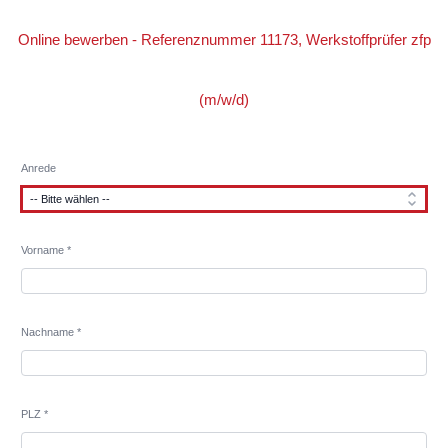
Online bewerben - Referenznummer 11173, Werkstoffprüfer zfp
(m/w/d)
Anrede
Vorname *
Nachname *
PLZ *