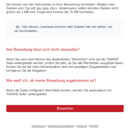
Sie können uns hier Dokumente zu Ihrer Bewerbung hochladen. Möglich sind
Dateien vom Typ pdf, jpg, jpeg, docx. Idealerweise sollten einzelne Dateien nicht
größer als 2 MB sein. Insgesamt können Sie 75 MB hochladen.
Hier klicken, Leertaste drücken oder Dateien hier hin ziehen, um
sie hochzuladen.
Ihre Bewerbung lässt sich nicht versenden?
Wenn Sie nach dem Klicken des Bedienfeldes "Bewerben" nicht auf die "DANKE"
Seite weitergeleitet werden, prüfen Sie bitte, ob Sie alle Pflichtfelder ausgefüllt haben.
Achten Sie auf die roten Hinweisbalken über den jeweiligen Eingabefeldern und
korrigieren Sie die Eingaben!
Wie weiß ich, ob meine Bewerbung angekommen ist?
Wenn die Daten erfolgreich übermittelt wurden, werden Sie automatisch zur
"DANKE-Seite" weitergeleitet.
Impressum
•
Datenschutzerklärung
•
Deutsch
•
English