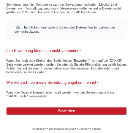
Sie können uns hier Dokumente zu Ihrer Bewerbung hochladen. Möglich sind
Dateien vom Typ pdf, jpg, jpeg, docx. Idealerweise sollten einzelne Dateien nicht
größer als 2 MB sein. Insgesamt können Sie 75 MB hochladen.
Hier klicken, Leertaste drücken oder Dateien hier hin ziehen, um
sie hochzuladen.
Ihre Bewerbung lässt sich nicht versenden?
Wenn Sie nach dem Klicken des Bedienfeldes "Bewerben" nicht auf die "DANKE"
Seite weitergeleitet werden, prüfen Sie bitte, ob Sie alle Pflichtfelder ausgefüllt haben.
Achten Sie auf die roten Hinweisbalken über den jeweiligen Eingabefeldern und
korrigieren Sie die Eingaben!
Wie weiß ich, ob meine Bewerbung angekommen ist?
Wenn die Daten erfolgreich übermittelt wurden, werden Sie automatisch zur
"DANKE-Seite" weitergeleitet.
Impressum
•
Datenschutzerklärung
•
Deutsch
•
English